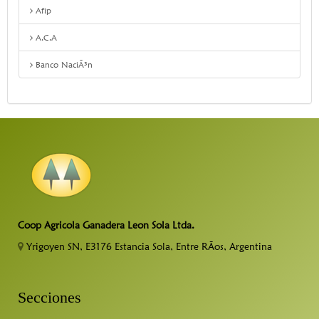
Afip
A.C.A
Banco NaciÃ³n
Coop Agricola Ganadera Leon Sola Ltda.
Yrigoyen SN, E3176 Estancia Sola, Entre RÃ­os, Argentina
Secciones